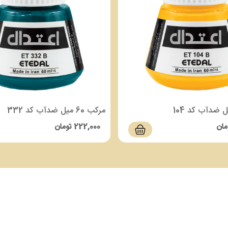
مرکب 60 میل ضدآب کد 332
مان
222,000
تومان