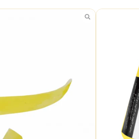
مرکب 60 میل ضدآب کد 101
222,000
تومان
برند اعتدال
حجم 60 میلی لیتر
بسته بندی شیشه ای
محلول در آب
کاملا ضد آب
مناسب برای مصارف حرفه ای
ساخت ایران
افزودن به سبد خرید
دسته بندی :
مرکب های 60 میل رنگی ضدآب اعتدال
اشتراک گذاری