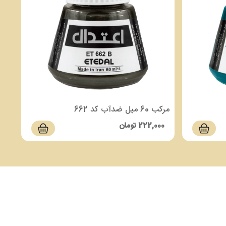
مرکب 60 میل ضدآب کد 662
222,000
تومان